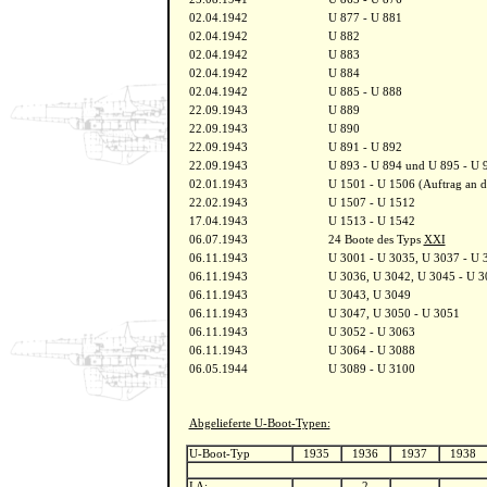
02.04.1942
U 877 - U 881
02.04.1942
U 882
02.04.1942
U 883
02.04.1942
U 884
02.04.1942
U 885 - U 888
22.09.1943
U 889
22.09.1943
U 890
22.09.1943
U 891 - U 892
22.09.1943
U 893 - U 894 und U 895 - U 
02.01.1943
U 1501 - U 1506 (Auftrag an 
22.02.1943
U 1507 - U 1512
17.04.1943
U 1513 - U 1542
06.07.1943
24 Boote des Typs
XXI
06.11.1943
U 3001 - U 3035, U 3037 - U 
06.11.1943
U 3036, U 3042, U 3045 - U 3
06.11.1943
U 3043, U 3049
06.11.1943
U 3047, U 3050 - U 3051
06.11.1943
U 3052 - U 3063
06.11.1943
U 3064 - U 3088
06.05.1944
U 3089 - U 3100
Abgelieferte U-Boot-Typen:
U-Boot-Typ
1935
1936
1937
1938
I A:
2