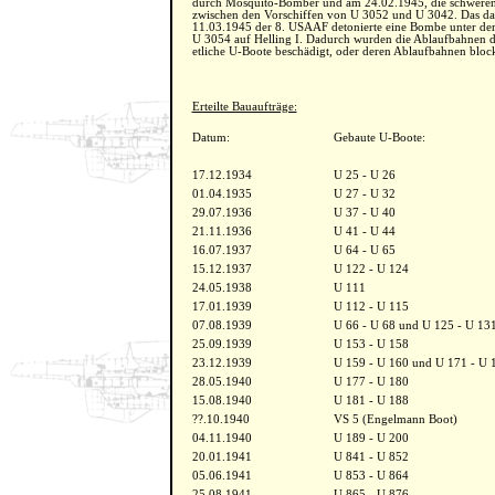
durch Mosquito-Bomber und am 24.02.1945, die schweren 
zwischen den Vorschiffen von U 3052 und U 3042. Das dah
11.03.1945 der 8. USAAF detonierte eine Bombe unter de
U 3054 auf Helling I. Dadurch wurden die Ablaufbahnen de
etliche U-Boote beschädigt, oder deren Ablaufbahnen block
Erteilte Bauaufträge:
Datum:
Gebaute U-Boote:
17.12.1934
U 25 - U 26
01.04.1935
U 27 - U 32
29.07.1936
U 37 - U 40
21.11.1936
U 41 - U 44
16.07.1937
U 64 - U 65
15.12.1937
U 122 - U 124
24.05.1938
U 111
17.01.1939
U 112 - U 115
07.08.1939
U 66 - U 68 und U 125 - U 13
25.09.1939
U 153 - U 158
23.12.1939
U 159 - U 160 und U 171 - U 
28.05.1940
U 177 - U 180
15.08.1940
U 181 - U 188
??.10.1940
VS 5 (Engelmann Boot)
04.11.1940
U 189 - U 200
20.01.1941
U 841 - U 852
05.06.1941
U 853 - U 864
25.08.1941
U 865 - U 876