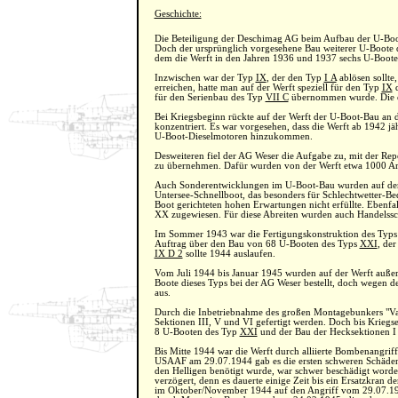
Geschichte:
Die Beteiligung der Deschimag AG beim Aufbau der U-Boo
Doch der ursprünglich vorgesehene Bau weiterer U-Boote
dem die Werft in den Jahren 1936 und 1937 sechs U-Boote in
Inzwischen war der Typ
IX
, der den Typ
I A
ablösen sollte
erreichen, hatte man auf der Werft speziell für den Typ
IX
d
für den Serienbau des Typ
VII C
übernommen wurde. Die e
Bei Kriegsbeginn rückte auf der Werft der U-Boot-Bau an d
konzentriert. Es war vorgesehen, dass die Werft ab 1942 jä
U-Boot-Dieselmotoren hinzukommen.
Desweiteren fiel der AG Weser die Aufgabe zu, mit der Rep
zu übernehmen. Dafür wurden von der Werft etwa 1000 Arbe
Auch Sonderentwicklungen im U-Boot-Bau wurden auf der
Untersee-Schnellboot, das besonders für Schlechtwetter-Bed
Boot gerichteten hohen Erwartungen nicht erfüllte. Ebenf
XX zugewiesen. Für diese Abreiten wurden auch Handelssc
Im Sommer 1943 war die Fertigungskonstruktion des Typ
Auftrag über den Bau von 68 U-Booten des Typs
XXI
, de
IX D 2
sollte 1944 auslaufen.
Vom Juli 1944 bis Januar 1945 wurden auf der Werft auß
Boote dieses Typs bei der AG Weser bestellt, doch wegen de
aus.
Durch die Inbetriebnahme des großen Montagebunkers "Val
Sektionen III, V und VI gefertigt werden. Doch bis Kriegse
8 U-Booten des Typ
XXI
und der Bau der Hecksektionen I 
Bis Mitte 1944 war die Werft durch alliierte Bombenangrif
USAAF am 29.07.1944 gab es die ersten schweren Schäden
den Helligen benötigt wurde, war schwer beschädigt word
verzögert, denn es dauerte einige Zeit bis ein Ersatzkran 
im Oktober/November 1944 auf den Angriff vom 29.07.194