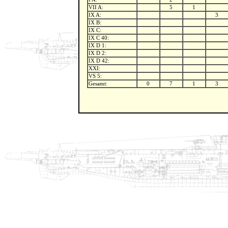
VII A:
5
1
IX A:
3
IX B:
IX C:
IX C 40:
IX D 1:
IX D 2:
IX D 42:
XXI:
VS 5:
Gesamt:
0
7
1
3