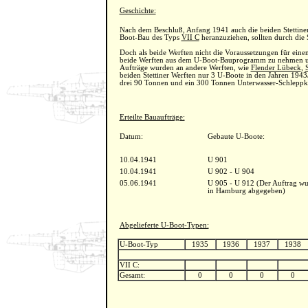
Geschichte:
Nach dem Beschluß, Anfang 1941 auch die beiden Stettine
Boot-Bau des Typs
VII C
heranzuziehen, sollten durch die S
Doch als beide Werften nicht die Voraussetzungen für ein
beide Werften aus dem U-Boot-Bauprogramm zu nehmen und
Aufträge wurden an andere Werften, wie
Flender Lübeck
,
beiden Stettiner Werften nur 3 U-Boote in den Jahren 1943
drei 90 Tonnen und ein 300 Tonnen Unterwasser-Schleppkö
Erteilte Bauaufträge:
Datum:
Gebaute U-Boote:
10.04.1941
U 901
10.04.1941
U 902 - U 904
05.06.1941
U 905 - U 912 (Der Auftrag wu
in Hamburg abgegeben)
Abgelieferte U-Boot-Typen:
U-Boot-Typ
1935
1936
1937
1938
VII C:
Gesamt:
0
0
0
0